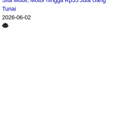
Sita Mobil, Motor hingga Rp55 Juta Uang
Tunai
2026-06-02
Search
Home
Terkait
Share