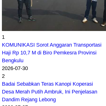
1
KOMUNIKASI Sorot Anggaran Transportasi
Haji Rp 10,7 M di Biro Pemkesra Provinsi
Bengkulu
2026-07-30
2
Badai Sebabkan Teras Kanopi Koperasi
Desa Merah Putih Ambruk, Ini Penjelasan
Dandim Rejang Lebong