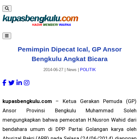
Pemimpin Dipecat Ical, GP Ansor
Bengkulu Angkat Bicara
2014-06-27
|
News
|
POLITIK
kupasbengkulu.com
– Ketua Gerakan Pemuda (GP)
Ansor Provinsi Bengkulu Muhammad Soleh
mengungkapkan bahwa pemecatan H.Nusron Wahid dari
bendahara umum di DPP Partai Golangan karya oleh
Aburizal Bakri (ARB) pada Selasa (24/06/2014) dianggap