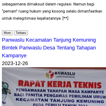
sebagaimana dimaksud dalam regulasi. Namun bagi
“pemain” ruang hukum yang kosong selalu dimanfaatkan
untuk melegitimasi kejahatannya. [**]
More
Terbaru
Panwaslu Kecamatan Tanjung Kemuning
Bimtek Panwaslu Desa Tentang Tahapan
Kampanye
2023-12-26