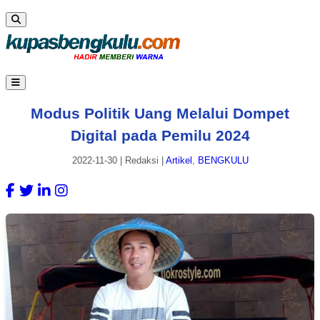
Modus Politik Uang Melalui Dompet
Digital pada Pemilu 2024
2022-11-30
|
Redaksi
|
Artikel
,
BENGKULU