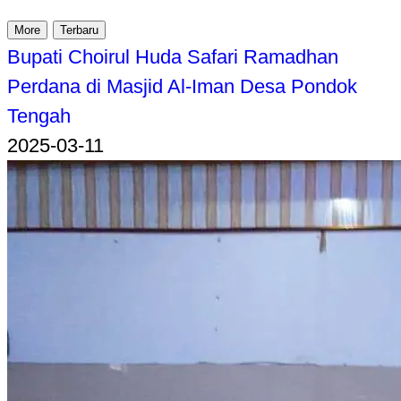
More
Terbaru
Bupati Choirul Huda Safari Ramadhan
Perdana di Masjid Al-Iman Desa Pondok
Tengah
2025-03-11