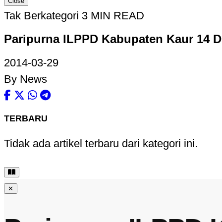
Close
Tak Berkategori
3 MIN READ
Paripurna ILPPD Kabupaten Kaur 14 D
2014-03-29
By News
TERBARU
Tidak ada artikel terbaru dari kategori ini.
✕
kupasbengkulu.com –
Paripurna Informasi Laporan Pen
Sabtu (29/03/2014) hanya dihadiri 11 anggota dari jumla