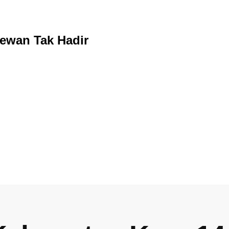
ewan Tak Hadir
yelenggaraan Pemerintahan Pemerintahan Daerah (ILPPD) 
h 25 anggota di Dewan Perwakilan Rakyat Daerah (DPRD) Ka