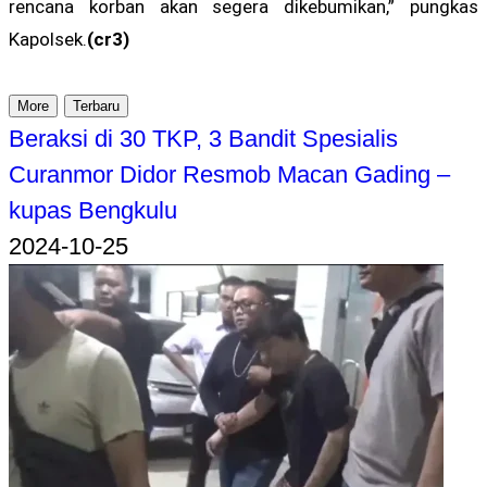
rencana korban akan segera dikebumikan,” pungkas
Kapolsek.
(cr3)
More
Terbaru
Beraksi di 30 TKP, 3 Bandit Spesialis
Curanmor Didor Resmob Macan Gading –
kupas Bengkulu
2024-10-25