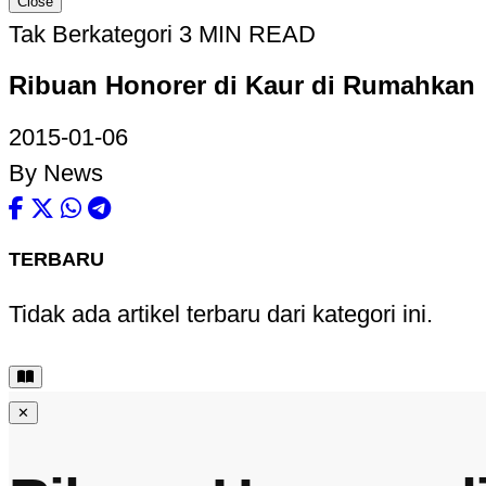
Close
Tak Berkategori
3 MIN READ
Ribuan Honorer di Kaur di Rumahkan
2015-01-06
By News
TERBARU
Tidak ada artikel terbaru dari kategori ini.
✕
Kaur, kupasbengkulu.com
– Sejumlah SKPD di lingkunga
lalu. Ribuan tenaga honorer itu dirumahkan untuk sementa