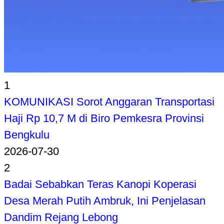
1
KOMUNIKASI Sorot Anggaran Transportasi
Haji Rp 10,7 M di Biro Pemkesra Provinsi
Bengkulu
2026-07-30
2
Badai Sebabkan Teras Kanopi Koperasi
Desa Merah Putih Ambruk, Ini Penjelasan
Dandim Rejang Lebong