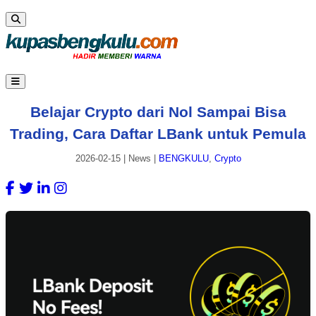
Belajar Crypto dari Nol Sampai Bisa
Trading, Cara Daftar LBank untuk Pemula
2026-02-15
|
News
|
BENGKULU
,
Crypto