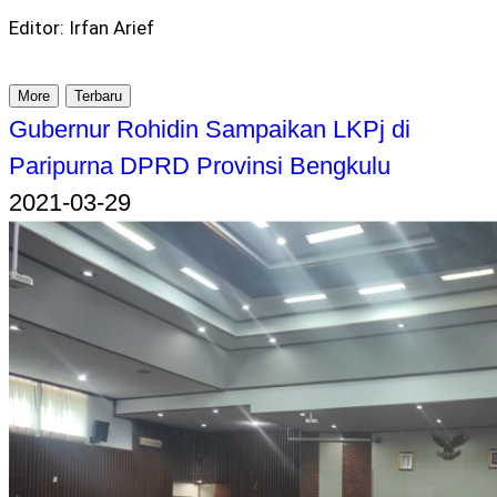
Editor: Irfan Arief
More
Terbaru
Gubernur Rohidin Sampaikan LKPj di
Paripurna DPRD Provinsi Bengkulu
2021-03-29