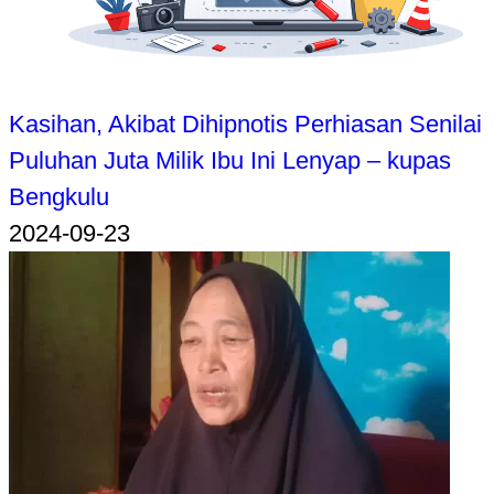
Kasihan, Akibat Dihipnotis Perhiasan Senilai
Puluhan Juta Milik Ibu Ini Lenyap – kupas
Bengkulu
2024-09-23