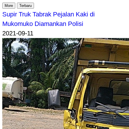
More
Terbaru
Supir Truk Tabrak Pejalan Kaki di
Mukomuko Diamankan Polisi
2021-09-11