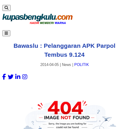
Bawaslu : Pelanggaran APK Parpol
Tembus 9.124
2014-04-05
|
News
|
POLITIK