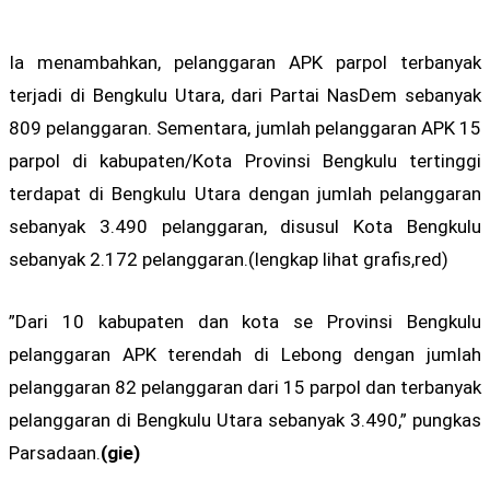
Ia menambahkan, pelanggaran APK parpol terbanyak
terjadi di Bengkulu Utara, dari Partai NasDem sebanyak
809 pelanggaran. Sementara, jumlah pelanggaran APK 15
parpol di kabupaten/Kota Provinsi Bengkulu tertinggi
terdapat di Bengkulu Utara dengan jumlah pelanggaran
sebanyak 3.490 pelanggaran, disusul Kota Bengkulu
sebanyak 2.172 pelanggaran.(lengkap lihat grafis,red)
”Dari 10 kabupaten dan kota se Provinsi Bengkulu
pelanggaran APK terendah di Lebong dengan jumlah
pelanggaran 82 pelanggaran dari 15 parpol dan terbanyak
pelanggaran di Bengkulu Utara sebanyak 3.490,” pungkas
Parsadaan.
(gie)