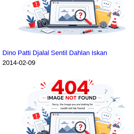
Dino Patti Djalal Sentil Dahlan Iskan
2014-02-09