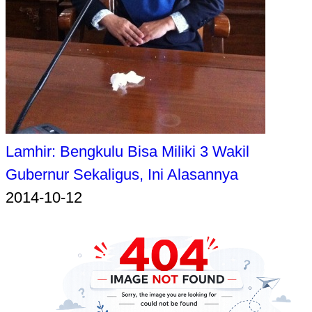
Lamhir: Bengkulu Bisa Miliki 3 Wakil
Gubernur Sekaligus, Ini Alasannya
2014-10-12