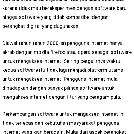
karena tidak mau bereksperimen dengan software baru
hingga software yang tidak kompatibel dengan
perangkat digital yang dugunakan.
Diawal tahun tahun 2000-an pengguna internet hanya
akrab dengan mozila firefox atau opera sebagai software
untuk mengakses internet. Seiring bergulirnya waktu,
kedua software itu tidak lagi menjadi platform utama
untuk mengakses internet. Pengguna internet mulai
dihadapkan dengan banyak pilihan software untuk
mengakses internet dengan fitur yang beragam pula.
Perkembangan software untuk mengakses internet ini
tidak terlepas dari kebutuhan masyarakat pengguna
internet yang kian beragam. Mulai dari aspek perangkat