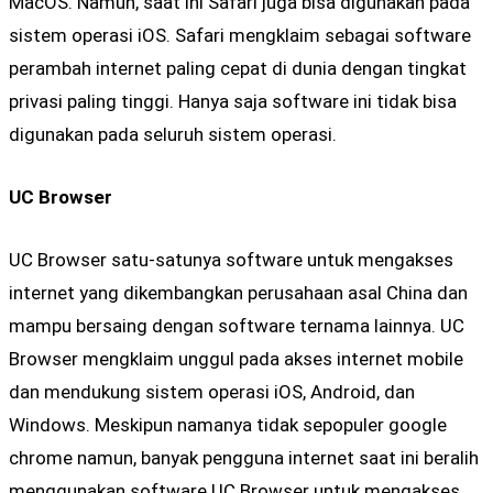
MacOS. Namun, saat ini Safari juga bisa digunakan pada
sistem operasi iOS. Safari mengklaim sebagai software
perambah internet paling cepat di dunia dengan tingkat
privasi paling tinggi. Hanya saja software ini tidak bisa
digunakan pada seluruh sistem operasi.
UC Browser
UC Browser satu-satunya software untuk mengakses
internet yang dikembangkan perusahaan asal China dan
mampu bersaing dengan software ternama lainnya. UC
Browser mengklaim unggul pada akses internet mobile
dan mendukung sistem operasi iOS, Android, dan
Windows. Meskipun namanya tidak sepopuler google
chrome namun, banyak pengguna internet saat ini beralih
menggunakan software UC Browser untuk mengakses