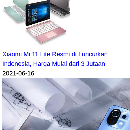
Xiaomi Mi 11 Lite Resmi di Luncurkan
Indonesia, Harga Mulai dari 3 Jutaan
2021-06-16