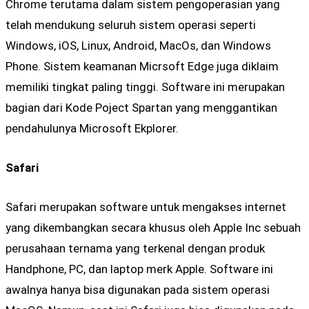
Chrome terutama dalam sistem pengoperasian yang
telah mendukung seluruh sistem operasi seperti
Windows, iOS, Linux, Android, MacOs, dan Windows
Phone. Sistem keamanan Micrsoft Edge juga diklaim
memiliki tingkat paling tinggi. Software ini merupakan
bagian dari Kode Poject Spartan yang menggantikan
pendahulunya Microsoft Ekplorer.
Safari
Safari merupakan software untuk mengakses internet
yang dikembangkan secara khusus oleh Apple Inc sebuah
perusahaan ternama yang terkenal dengan produk
Handphone, PC, dan laptop merk Apple. Software ini
awalnya hanya bisa digunakan pada sistem operasi