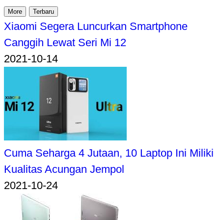
More
Terbaru
Xiaomi Segera Luncurkan Smartphone
Canggih Lewat Seri Mi 12
2021-10-14
Cuma Seharga 4 Jutaan, 10 Laptop Ini Miliki
Kualitas Acungan Jempol
2021-10-24