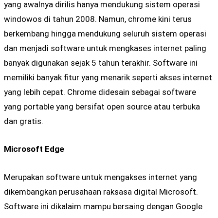
yang awalnya dirilis hanya mendukung sistem operasi
windowos di tahun 2008. Namun, chrome kini terus
berkembang hingga mendukung seluruh sistem operasi
dan menjadi software untuk mengkases internet paling
banyak digunakan sejak 5 tahun terakhir. Software ini
memiliki banyak fitur yang menarik seperti akses internet
yang lebih cepat. Chrome didesain sebagai software
yang portable yang bersifat open source atau terbuka
dan gratis.
Microsoft Edge
Merupakan software untuk mengakses internet yang
dikembangkan perusahaan raksasa digital Microsoft.
Software ini dikalaim mampu bersaing dengan Google