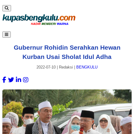
Gubernur Rohidin Serahkan Hewan
Kurban Usai Sholat Idul Adha
2022-07-10
|
Redaksi
|
BENGKULU