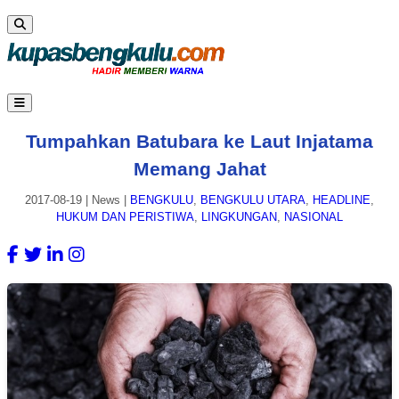
Tumpahkan Batubara ke Laut Injatama
Memang Jahat
2017-08-19
|
News
|
BENGKULU
,
BENGKULU UTARA
,
HEADLINE
,
HUKUM DAN PERISTIWA
,
LINGKUNGAN
,
NASIONAL