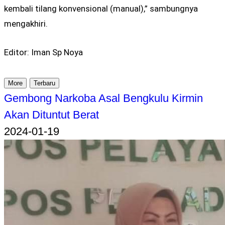
kembali tilang konvensional (manual),” sambungnya
mengakhiri.
Editor: Iman Sp Noya
More
Terbaru
Gembong Narkoba Asal Bengkulu Kirmin
Akan Dituntut Berat
2024-01-19