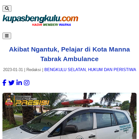
Akibat Ngantuk, Pelajar di Kota Manna
Tabrak Ambulance
2023-01-31
|
Redaksi
|
BENGKULU SELATAN
,
HUKUM DAN PERISTIWA