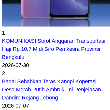
1
KOMUNIKASI Sorot Anggaran Transportasi
Haji Rp 10,7 M di Biro Pemkesra Provinsi
Bengkulu
2026-07-30
2
Badai Sebabkan Teras Kanopi Koperasi
Desa Merah Putih Ambruk, Ini Penjelasan
Dandim Rejang Lebong
2026-07-07