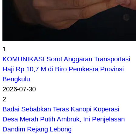
1
KOMUNIKASI Sorot Anggaran Transportasi
Haji Rp 10,7 M di Biro Pemkesra Provinsi
Bengkulu
2026-07-30
2
Badai Sebabkan Teras Kanopi Koperasi
Desa Merah Putih Ambruk, Ini Penjelasan
Dandim Rejang Lebong