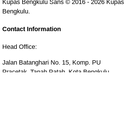
Kupas Bengkulu Sans © 2016 - 2026 Kupas
Bengkulu.
Contact Information
Head Office:
Jalan Batanghari No. 15, Komp. PU
Pracetak, Tanah Patah, Kota Bengkulu
38223
Telp. 0736-7325156 Hotline 085268724987
Email:
kupasbengkulu@gmail.com