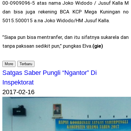
00-0909096-5 atas nama Joko Widodo / Jusuf Kalla M
dan bisa juga rekening BCA KCP Mega Kuningan no
5015.500015 a.na Joko Widodo/HM Jusuf Kalla.
”Siapa pun bisa mentranfer, dan itu sifatnya sukarela dan
tanpa paksaan sedikit pun,” pungkas Elva.
(gie)
More
Terbaru
Satgas Saber Pungli “Ngantor” Di
Inspektorat
2017-02-16