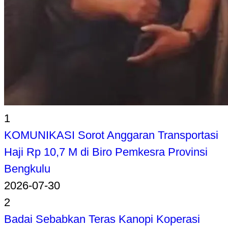
1
KOMUNIKASI Sorot Anggaran Transportasi
Haji Rp 10,7 M di Biro Pemkesra Provinsi
Bengkulu
2026-07-30
2
Badai Sebabkan Teras Kanopi Koperasi