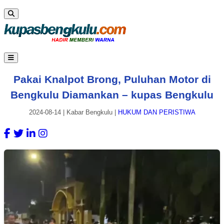
Pakai Knalpot Brong, Puluhan Motor di
Bengkulu Diamankan – kupas Bengkulu
2024-08-14
|
Kabar Bengkulu
|
HUKUM DAN PERISTIWA