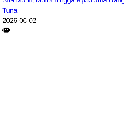
Sita Mobil, Motor hingga Rp55 Juta Uang
Tunai
2026-06-02
Search
Home
Terkait
Share