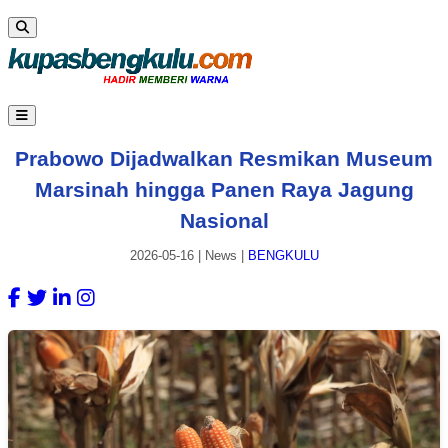
Prabowo Dijadwalkan Resmikan Museum
Marsinah hingga Panen Raya Jagung
Nasional
2026-05-16
|
News
|
BENGKULU