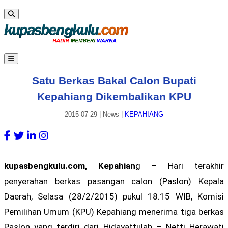
Satu Berkas Bakal Calon Bupati
Kepahiang Dikembalikan KPU
2015-07-29
|
News
|
KEPAHIANG
kupasbengkulu.com, Kepahian
g – Hari terakhir
penyerahan berkas pasangan calon (Paslon) Kepala
Daerah, Selasa (28/2/2015) pukul 18.15 WIB, Komisi
Pemilihan Umum (KPU) Kepahiang menerima tiga berkas
Paslon yang terdiri dari Hidayattulah – Netti Herawati