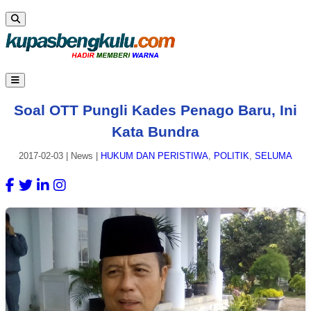
Soal OTT Pungli Kades Penago Baru, Ini
Kata Bundra
2017-02-03
|
News
|
HUKUM DAN PERISTIWA
,
POLITIK
,
SELUMA