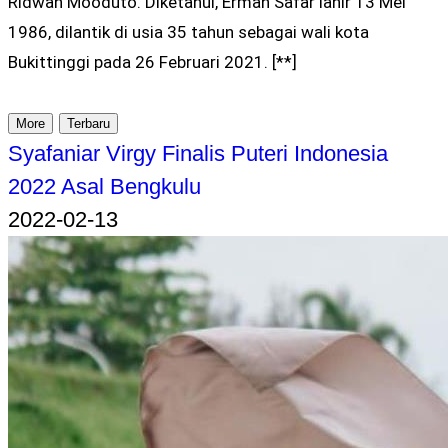
Ridwan Mooduto. Diketahui, Erman Safar lahir 13 Mei
1986, dilantik di usia 35 tahun sebagai wali kota
Bukittinggi pada 26 Februari 2021. [**]
More
Terbaru
Syafaniar Virgy Finalis Puteri Indonesia
2022 Asal Bengkulu
2022-02-13