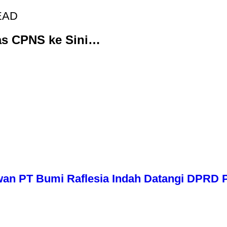
EAD
as CPNS ke Sini…
wan PT Bumi Raflesia Indah Datangi DPRD P