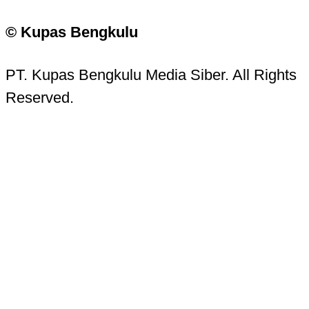
© Kupas Bengkulu
PT. Kupas Bengkulu Media Siber. All Rights
Reserved.
Kupas Bengkulu Sans © 2016 - 2026 Kupas
Bengkulu.
Contact Information
Head Office:
Jalan Batanghari No. 15, Komp. PU
Pracetak, Tanah Patah, Kota Bengkulu