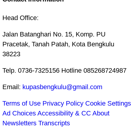
Head Office:
Jalan Batanghari No. 15, Komp. PU
Pracetak, Tanah Patah, Kota Bengkulu
38223
Telp. 0736-7325156 Hotline 085268724987
Email:
kupasbengkulu@gmail.com
Terms of Use
Privacy Policy
Cookie Settings
Ad Choices
Accessibility & CC
About
Newsletters
Transcripts
Tentang Kami
Redaksi
Kode Etik Jurnalistik