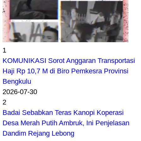
1
KOMUNIKASI Sorot Anggaran Transportasi
Haji Rp 10,7 M di Biro Pemkesra Provinsi
Bengkulu
2026-07-30
2
Badai Sebabkan Teras Kanopi Koperasi
Desa Merah Putih Ambruk, Ini Penjelasan
Dandim Rejang Lebong