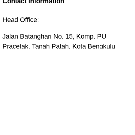
Contact Information
Head Office:
Jalan Batanghari No. 15, Komp. PU
Pracetak, Tanah Patah, Kota Bengkulu
38223
Telp. 0736-7325156 Hotline 085268724987
Email:
kupasbengkulu@gmail.com
Terms of Use
Privacy Policy
Cookie Settings
Ad Choices
Accessibility & CC
About
Newsletters
Transcripts