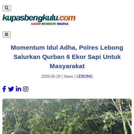
Momentum Idul Adha, Polres Lebong
Salurkan Qurban 6 Ekor Sapi Untuk
Masyarakat
2026-05-28
|
News
|
LEBONG