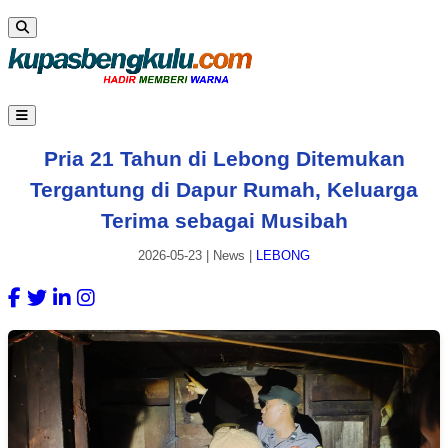
Pria 21 Tahun di Lebong Ditemukan
Tergantung di Dapur Rumah, Keluarga
Terima sebagai Musibah
2026-05-23
|
News
|
LEBONG