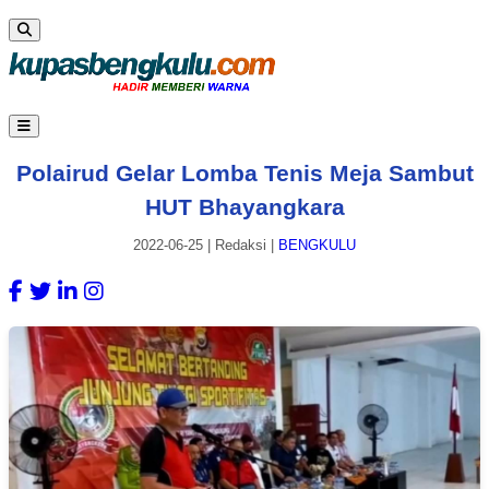
Polairud Gelar Lomba Tenis Meja Sambut
HUT Bhayangkara
2022-06-25
|
Redaksi
|
BENGKULU