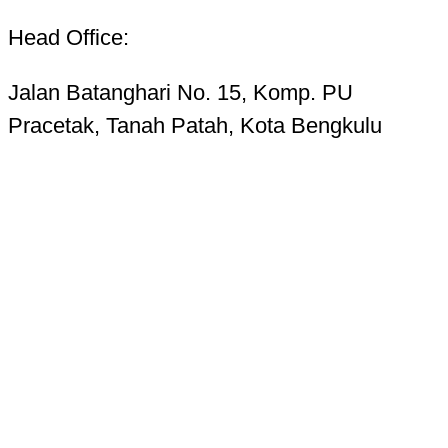
Head Office:
Jalan Batanghari No. 15, Komp. PU
Pracetak, Tanah Patah, Kota Bengkulu
38223
Telp. 0736-7325156 Hotline 085268724987
Email:
kupasbengkulu@gmail.com
Terms of Use
Privacy Policy
Cookie Settings
Ad Choices
Accessibility & CC
About
Newsletters
Transcripts
Tentang Kami
Redaksi
Kode Etik Jurnalistik