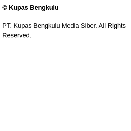
© Kupas Bengkulu
PT. Kupas Bengkulu Media Siber. All Rights
Reserved.
Kupas Bengkulu Sans © 2016 - 2026 Kupas
Bengkulu.
Contact Information
Head Office:
Jalan Batanghari No. 15, Komp. PU
Pracetak, Tanah Patah, Kota Bengkulu