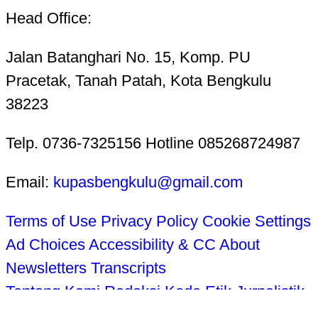
Head Office:
Jalan Batanghari No. 15, Komp. PU
Pracetak, Tanah Patah, Kota Bengkulu
38223
Telp. 0736-7325156 Hotline 085268724987
Email:
kupasbengkulu@gmail.com
Terms of Use
Privacy Policy
Cookie Settings
Ad Choices
Accessibility & CC
About
Newsletters
Transcripts
Tentang Kami
Redaksi
Kode Etik Jurnalistik
Pedoman Pemberitaan Media Siber