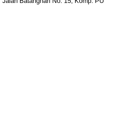
Jalan Batanghari No. 15, Komp. PU
Pracetak, Tanah Patah, Kota Bengkulu
38223
Telp. 0736-7325156 Hotline 085268724987
Email:
kupasbengkulu@gmail.com
Terms of Use
Privacy Policy
Cookie Settings
Ad Choices
Accessibility & CC
About
Newsletters
Transcripts
Tentang Kami
Redaksi
Kode Etik Jurnalistik
Pedoman Pemberitaan Media Siber
Disclaimer