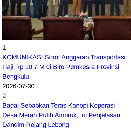
1
KOMUNIKASI Sorot Anggaran Transportasi
Haji Rp 10,7 M di Biro Pemkesra Provinsi
Bengkulu
2026-07-30
2
Badai Sebabkan Teras Kanopi Koperasi
Desa Merah Putih Ambruk, Ini Penjelasan
Dandim Rejang Lebong