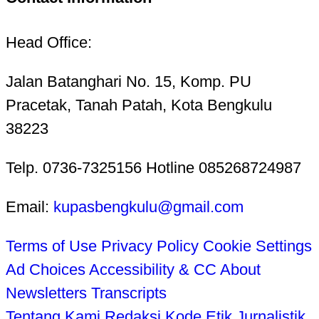
Head Office:
Jalan Batanghari No. 15, Komp. PU
Pracetak, Tanah Patah, Kota Bengkulu
38223
Telp. 0736-7325156 Hotline 085268724987
Email:
kupasbengkulu@gmail.com
Terms of Use
Privacy Policy
Cookie Settings
Ad Choices
Accessibility & CC
About
Newsletters
Transcripts
Tentang Kami
Redaksi
Kode Etik Jurnalistik