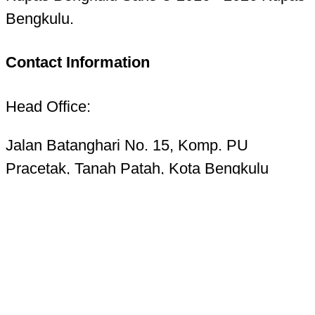
Bengkulu.
Contact Information
Head Office:
Jalan Batanghari No. 15, Komp. PU
Pracetak, Tanah Patah, Kota Bengkulu
38223
Telp. 0736-7325156 Hotline 085268724987
Email:
kupasbengkulu@gmail.com
Terms of Use
Privacy Policy
Cookie Settings