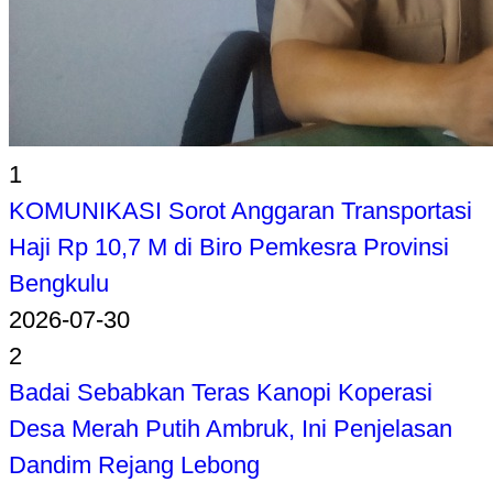
1
KOMUNIKASI Sorot Anggaran Transportasi
Haji Rp 10,7 M di Biro Pemkesra Provinsi
Bengkulu
2026-07-30
2
Badai Sebabkan Teras Kanopi Koperasi
Desa Merah Putih Ambruk, Ini Penjelasan
Dandim Rejang Lebong