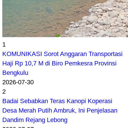
1
KOMUNIKASI Sorot Anggaran Transportasi
Haji Rp 10,7 M di Biro Pemkesra Provinsi
Bengkulu
2026-07-30
2
Badai Sebabkan Teras Kanopi Koperasi
Desa Merah Putih Ambruk, Ini Penjelasan
Dandim Rejang Lebong