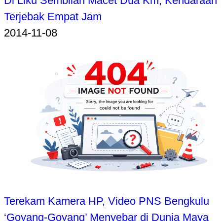
Di Liku Sembilan Macet Dua Km, Kendaraan
Terjebak Empat Jam
2014-11-08
Terekam Kamera HP, Video PNS Bengkulu
‘Goyang-Goyang’ Menyebar di Dunia Maya