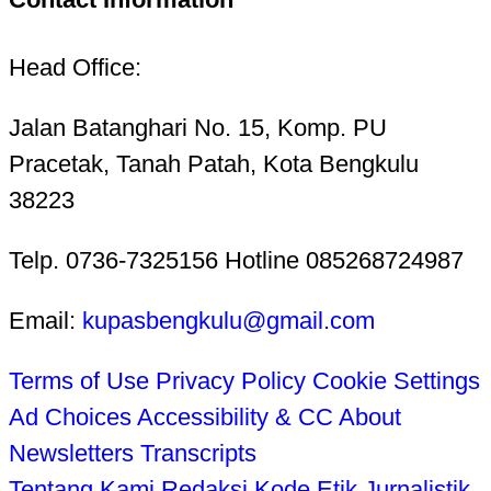
Head Office:
Jalan Batanghari No. 15, Komp. PU
Pracetak, Tanah Patah, Kota Bengkulu
38223
Telp. 0736-7325156 Hotline 085268724987
Email:
kupasbengkulu@gmail.com
Terms of Use
Privacy Policy
Cookie Settings
Ad Choices
Accessibility & CC
About
Newsletters
Transcripts
Tentang Kami
Redaksi
Kode Etik Jurnalistik