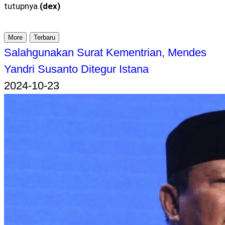
tutupnya.
(dex)
More
Terbaru
Salahgunakan Surat Kementrian, Mendes
Yandri Susanto Ditegur Istana
2024-10-23