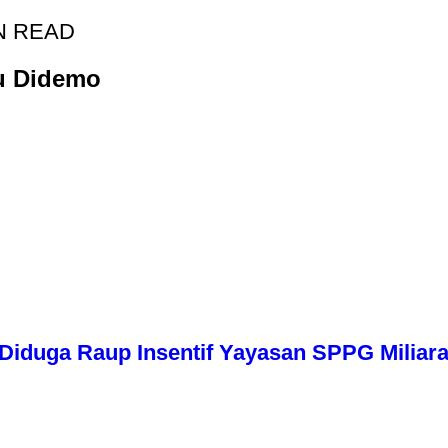
N READ
lu Didemo
iduga Raup Insentif Yayasan SPPG Miliara